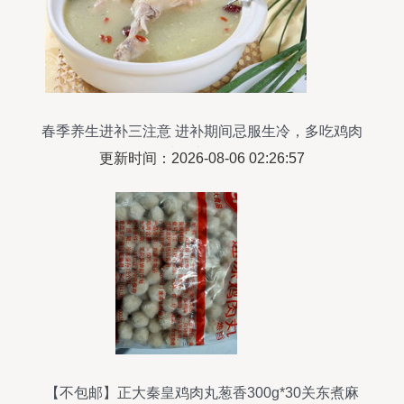
春季养生进补三注意 进补期间忌服生冷，多吃鸡肉
类滋补佳品
更新时间：2026-08-06 02:26:57
【不包邮】正大秦皇鸡肉丸葱香300g*30关东煮麻