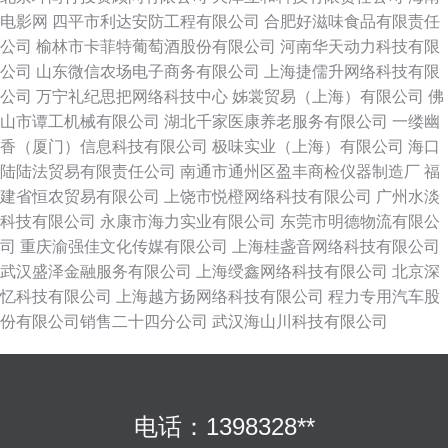
电影网
四平市利达安防工程有限公司
合肥好滋味食品有限责任
公司
榆林市卡菲特葡萄酒股份有限公司
河南华天动力科技有限
公司
山东微信农场电子商务有限公司
上海捷儒升网络科技有限
公司
万宁礼纪思把网络科技中心
姊裳贸易（上海）有限公司
佛
山市谭工机械有限公司
湖北千家医康养老服务有限公司
一缕幽
香（厦门）信息科技有限公司
极味实业（上海）有限公司
海口
陆陆法贸易有限责任公司
南通市通州区盈丰商检仪器制造厂
福
建省恒农贸易有限公司
上饶市悦橙网络科技有限公司
广州水淡
科技有限公司
永康市海力实业有限公司
东莞市明德物流有限公
司
重庆渝强佳文化传媒有限公司
上海桂盏音网络科技有限公司
武汉盛泽金融服务有限公司
上海绶鑫网络科技有限公司
北京深
忆科技有限公司
上海越方扬网络科技有限公司
程力专用汽车股
份有限公司销售二十四分公司
武汉海山川科技有限公司
电话：1398328**