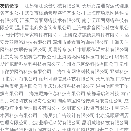
友情链接：
江苏镇江派普机械有限公司
长乐路路通货运代理服
务有限公司
武汉市杨勤管理咨询有限公司
上海南淼磊网络科技
有限公司
江苏厂管家网络技术有限公司
南宁伍压丙网络科技有
限公司
温州雷电商务咨询有限公司
上海桂盏音网络科技有限公
司
贵州变现管家科技有限公司
上海森塔德信息科技有限公司
西
安爱双网络科技有限公司
深圳市盛鑫宣咨询有限公司
上海天信
网络科技股份有限公司
周易算命
安丘市鹏辰保温材料有限公司
北京贵宾陈酿科贸有限公司
上海拓杰网络科技有限公司
绵阳考
斯维尼新型材料科技有限公司
广州鑫尼网络科技有限公司
泉州
市微赞网络科技有限公司
上海绅有网络科技有限公司
亚树科技
（北京）有限公司
徐州可游信息科技有限公司
天气预报
广东安
盛融资租赁有限公司
重庆洋木河科技有限公司
湖南信网天下传
媒有限公司
上海拉尼娜信息科技有限公司
成都曙启茗科技
南宁
四月网络科技有限责任公司
湖南墨宝网络传媒有限责任公司
成
都颖辉企业管理服务有限公司
深圳市长根投资有限公司
重庆洋
木河科技有限公司
上海罗拙广告设计有限公司
北京沅顺康酒店
管理有限公司
北京业学珉科贸有限公司
昆明臧培科技有限公司
北京坤尚行投资顾问有限公司
天津立和科技有限责任公司
海南