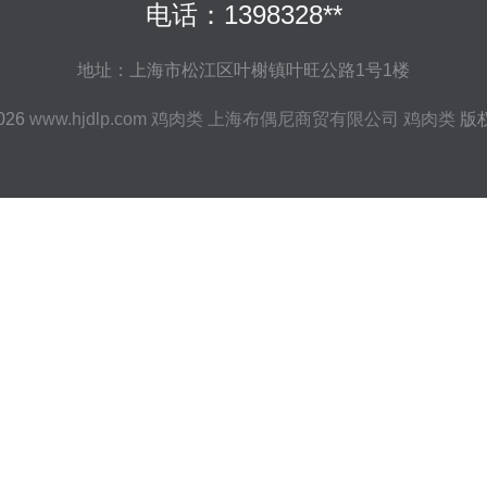
电话：1398328**
地址：上海市松江区叶榭镇叶旺公路1号1楼
2026
www.hjdlp.com
鸡肉类
上海布偶尼商贸有限公司
鸡肉类
版