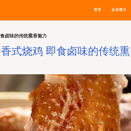
首页
企业简介
即食卤味的传统熏香魅力
香式烧鸡 即食卤味的传统