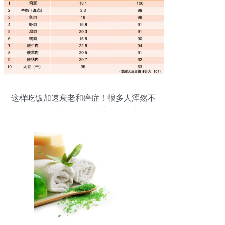
这样吃饭加速衰老和癌症！很多人浑然不
知，劝你早点改掉！尤其是鸡肉类！