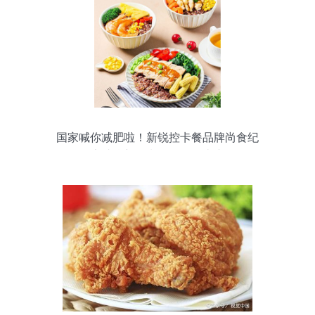
国家喊你减肥啦！新锐控卡餐品牌尚食纪
引领健康减脂新风潮——鸡肉类产品凭什
么成为减脂首选？