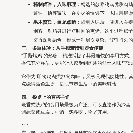
秘制卤香，入味肌理
：精选的散养鸡或优质肉鸡
酱油、糖等调味，在文火的慢煨下，滋味层层渗
果木熏染，画龙点睛
：卤制入味后，便进入关键
烟雾，对鸡身进行短时间的熏烤。这个过程赋予
卤香深度融合，形成一种层次复杂、馥郁持久的
三、 多重体验：从手撕豪情到即食便捷
“手撕烤鸡”的形容，精准捕捉了其最痛快的享用方
香气充分释放，更能让人感受到肉质的丝丝入味与软
它作为“即食鸡肉类熟食卤味”，又极具现代便捷性
点缀得活色生香，是快节奏生活中的美味慰藉。
四、 餐桌上的百搭主角
老香式烧鸡的食用场景极为广泛。可以直接作为冷盘
调蔬菜或豆腐，可谓一鸡多吃，物尽其用。
****
东北老香式烧鸡，是时间与技艺沉淀出的风味杰作。