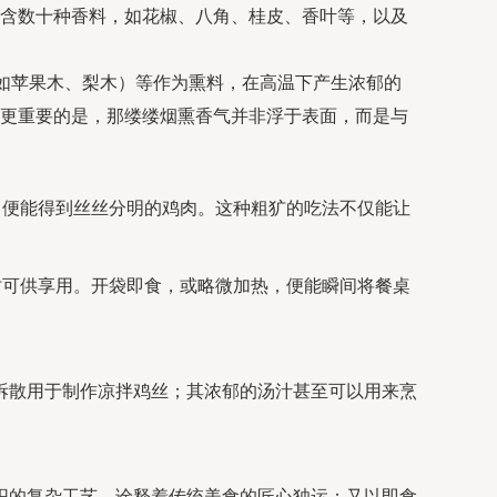
含数十种香料，如花椒、八角、桂皮、香叶等，以及
（如苹果木、梨木）等作为熏料，在高温下产生浓郁的
更重要的是，那缕缕烟熏香气并非浮于表面，而是与
，便能得到丝丝分明的鸡肉。这种粗犷的吃法不仅能让
。
时可供享用。开袋即食，或略微加热，便能瞬间将餐桌
拆散用于制作凉拌鸡丝；其浓郁的汤汁甚至可以用来烹
织的复杂工艺，诠释着传统美食的匠心独运；又以即食