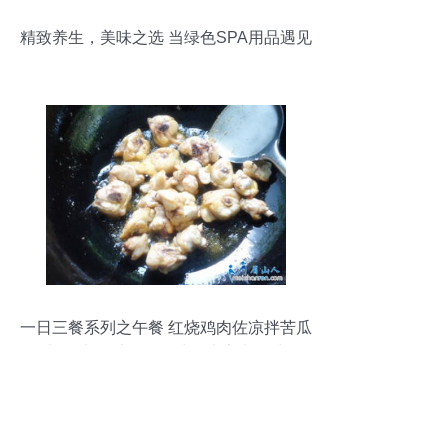
精致养生，美味之选 当绿色SPA用品遇见
鸡肉佳肴
一日三餐系列之午餐 红烧鸡肉佐凉拌苦瓜
与跳水四季豆，品味眉山家常风味