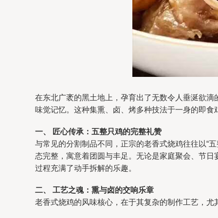
在东北广袤的黑土地上，孕育出了无数令人垂涎欲滴
味觉记忆。这种集熏、卤、烤多种技法于一身的即食
一、 匠心传承：五整只鸡的完整礼赞
与常见的分割制品不同，正宗的老香式烧鸡往往以“
态完整，寓意着团圆与丰足。无论是家庭聚会、节日
过程充满了动手拆解的乐趣。
二、 工艺之魂：熏与卤的交响乐章
老香式烧鸡的风味核心，在于其复杂的制作工艺，尤其是