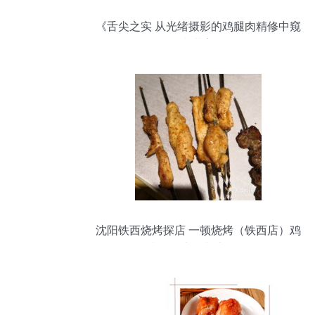
《舌尖之实 从光绪摄影的鸡腿肉精修中窥
见预制菜美学》
沈阳铁西烧烤探店 一顿烧烤（铁西店）鸡
肉串口碑实评与实拍解析