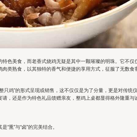
的特色美食，而老香式烧鸡无疑是其中一颗璀璨的明珠。它不仅
鸡肉类熟食，以其独特的香气和便捷的享用方式，征服了无数食
五整只鸡”的形式呈现或销售，这不仅仅是为了分量，更是对传统
宴请，还是作为特色礼品馈赠亲友，整鸡上桌都显得格外隆重与
“熏”与“卤”的完美结合。