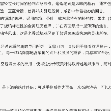
需经过长时间的秘制卤汤浸煮。这锅老卤是风味的基石，通常包
透，直至骨髓，使得鸡肉酥烂脱骨，咸香中带着微妙的回甘。
的“熏制”阶段。采用白糖、茶叶，或东北特有的松柏枝、果木
了烧鸡标志性的金黄红亮色泽，并在表面形成一层薄薄的焦香。
独特风味，这是老香式烧鸡区别于普通卤鸡或烤鸡的灵魂所在。
式。经过卤熏的鸡肉早已酥烂，无需刀切，直接用手顺着纹理撕开
烂。每一丝鸡肉都饱含浓郁的卤汁和淡淡的熏香，口感丰富至极
。真空包装技术的应用，使得这份传统美味得以跨越地域限制，随
，是下酒的绝佳伴侣；可以手撕后作为面条、米饭的浇头；可以
它用一整只鸡的完整形态，诉说着待客的豪爽与真诚；用熏卤交