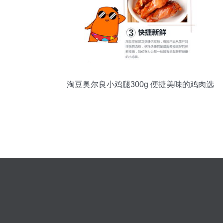
淘豆奥尔良小鸡腿300g 便捷美味的鸡肉选
择