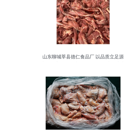
山东聊城莘县德仁食品厂 以品质立足源
头，供应鸡肉、猪肉、鸭肉及副产品实力
厂家