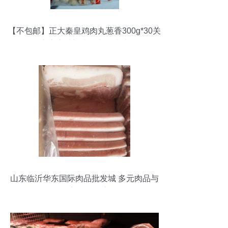
【不包邮】正大秦皇鸡肉丸葱香300g*30关
东煮麻辣烫火锅丸子米线
山东临沂华东国际肉品批发城 多元肉品与
食品厂家货源深度解析