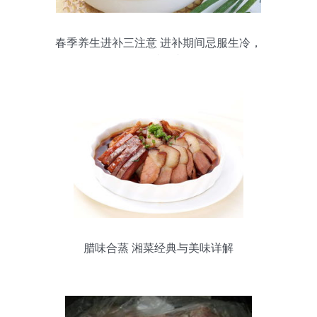
春季养生进补三注意 进补期间忌服生冷，
多吃鸡肉类滋补佳品
腊味合蒸 湘菜经典与美味详解