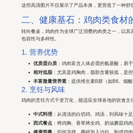
这些高清图片不仅展示了产品本身，更营造了一种舒
二、健康基石：鸡肉类食材
转向餐桌，鸡肉作为全球广泛消费的肉类之一，以其
包容性与多样性。
1. 营养优势
优质蛋白质
：鸡肉富含人体必需的氨基酸，易于
相对低脂
：尤其是鸡胸肉，脂肪含量较低，是控
丰富微量营养素
：提供维生素B群（如B6、烟
2. 烹饪与风味
鸡肉的烹饪方式千变万化，能适应全球各地的饮食文
中式料理
：从清淡的白切鸡、鸡汤，到风味十足
西式餐点
：烤鸡胸、香草烤全鸡、奶油蘑菇鸡肉
健康简餐
：切丝凉拌、撕碎加入沙拉、制成鸡肉