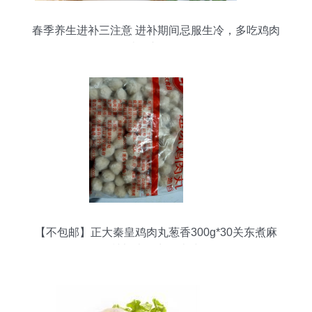
春季养生进补三注意 进补期间忌服生冷，多吃鸡肉
类滋补佳品
【不包邮】正大秦皇鸡肉丸葱香300g*30关东煮麻
辣烫火锅丸子米线