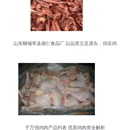
山东聊城莘县德仁食品厂 以品质立足源头，供应鸡
肉、猪肉、鸭肉及副产品实力厂家
于万强鸡肉产品列表 优质鸡肉类全解析