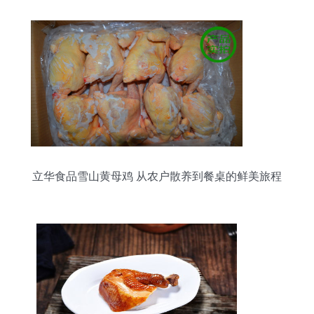
立华食品雪山黄母鸡 从农户散养到餐桌的鲜美旅程