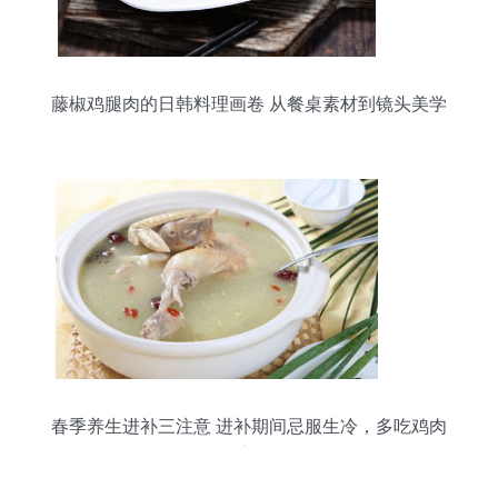
藤椒鸡腿肉的日韩料理画卷 从餐桌素材到镜头美学
春季养生进补三注意 进补期间忌服生冷，多吃鸡肉
类滋补佳品