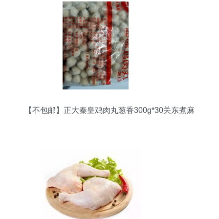
【不包邮】正大秦皇鸡肉丸葱香300g*30关东煮麻
辣烫火锅丸子米线