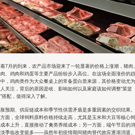
随着7月的到来，农产品市场迎来了一轮显著的价格上涨潮，猪肉
牛肉、鸡肉和鸡蛋等主要产品纷纷步入高位。在这场全面涨价的
势中，鸡肉类作为大众餐桌上的常备蛋白质来源，其价格变动尤
引人关注，背后的原因是啥、影响如何以及家庭该如何调整“菜篮
子”搭配，值得深入了解。
通胀预期、供应链成本和季节性供需矛盾是多重因素的交织结果
一方面，全球饲料原料价格持续走高，尤其是玉米和大豆等核心
料成本上升，直接推动了禽类养殖成本；另一方面，端午节后的
费淡季临改变挺多——虽然年初疫情期间猪肉替代效应逐渐消退