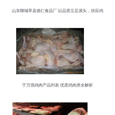
山东聊城莘县德仁食品厂 以品质立足源头，供应鸡
肉、猪肉、鸭肉及副产品实力厂家
于万强鸡肉产品列表 优质鸡肉类全解析